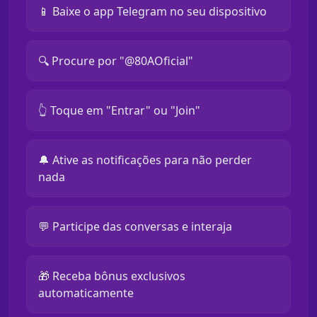
📱 Baixe o app Telegram no seu dispositivo
🔍 Procure por "@80AOficial"
👆 Toque em "Entrar" ou "Join"
🔔 Ative as notificações para não perder
nada
💬 Participe das conversas e interaja
🎁 Receba bônus exclusivos
automaticamente