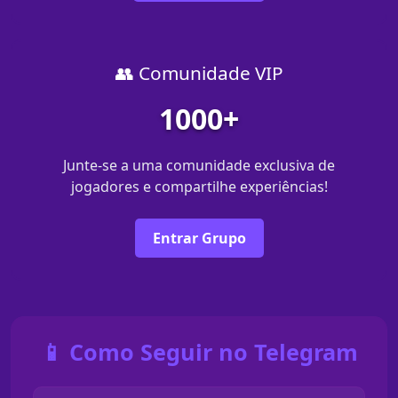
👥 Comunidade VIP
1000+
Junte-se a uma comunidade exclusiva de
jogadores e compartilhe experiências!
Entrar Grupo
📱 Como Seguir no Telegram