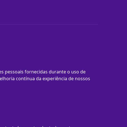
es pessoais fornecidas durante o uso de
elhoria contínua da experiência de nossos