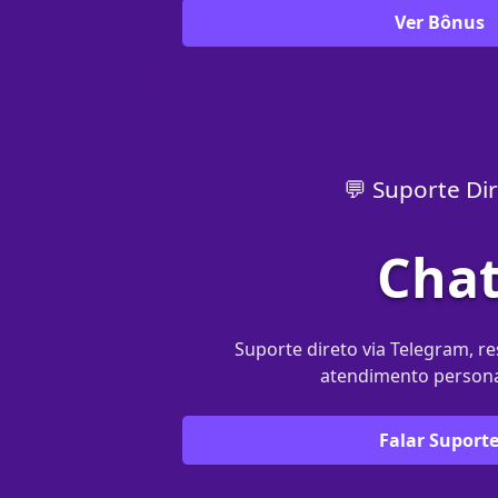
Ver Bônus
💬 Suporte Di
Cha
Suporte direto via Telegram, r
atendimento persona
Falar Suport