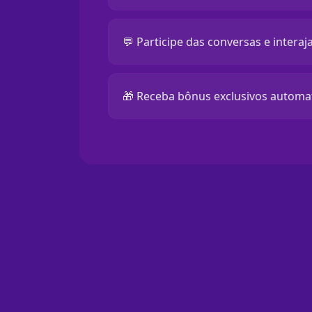
💬 Participe das conversas e interaj
🎁 Receba bônus exclusivos autom