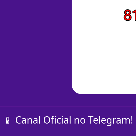
📱 Canal Oficial no Telegram!