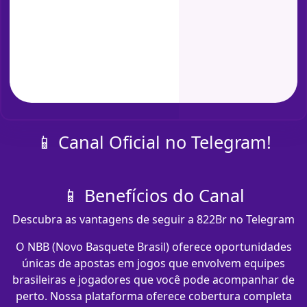
📱 Canal Oficial no Telegram!
📱 Benefícios do Canal
Descubra as vantagens de seguir a 822Br no Telegram
O NBB (Novo Basquete Brasil) oferece oportunidades
únicas de apostas em jogos que envolvem equipes
brasileiras e jogadores que você pode acompanhar de
perto. Nossa plataforma oferece cobertura completa