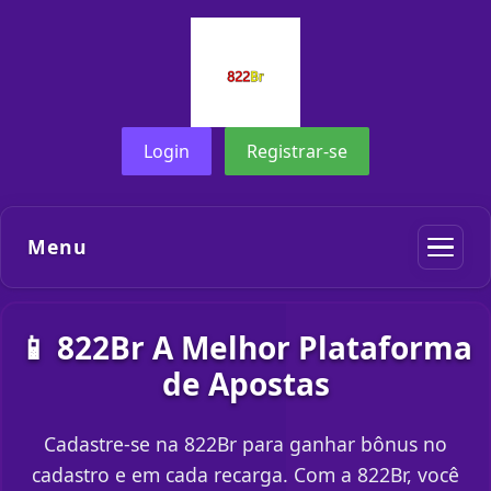
Login
Registrar-se
Menu
📱 822Br A Melhor Plataforma
de Apostas
Cadastre-se na 822Br para ganhar bônus no
cadastro e em cada recarga. Com a 822Br, você