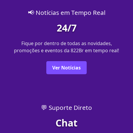
📢 Notícias em Tempo Real
24/7
Fique por dentro de todas as novidades,
promoções e eventos da 822Br em tempo real!
Ver Notícias
💬 Suporte Direto
Chat