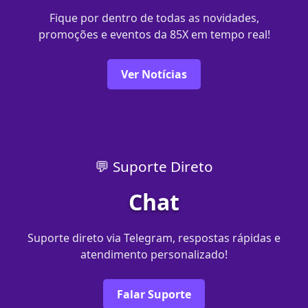
Fique por dentro de todas as novidades,
promoções e eventos da 85X em tempo real!
Ver Notícias
💬 Suporte Direto
Chat
Suporte direto via Telegram, respostas rápidas e
atendimento personalizado!
Falar Suporte