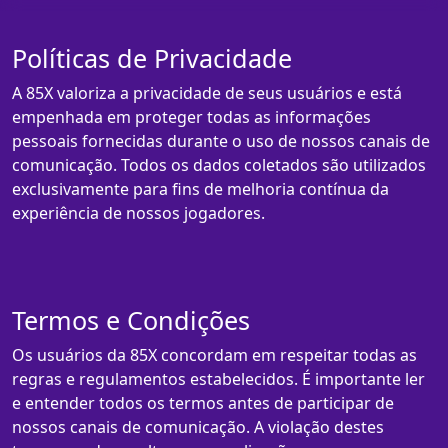
Políticas de Privacidade
A 85X valoriza a privacidade de seus usuários e está
empenhada em proteger todas as informações
pessoais fornecidas durante o uso de nossos canais de
comunicação. Todos os dados coletados são utilizados
exclusivamente para fins de melhoria contínua da
experiência de nossos jogadores.
Termos e Condições
Os usuários da 85X concordam em respeitar todas as
regras e regulamentos estabelecidos. É importante ler
e entender todos os termos antes de participar de
nossos canais de comunicação. A violação destes