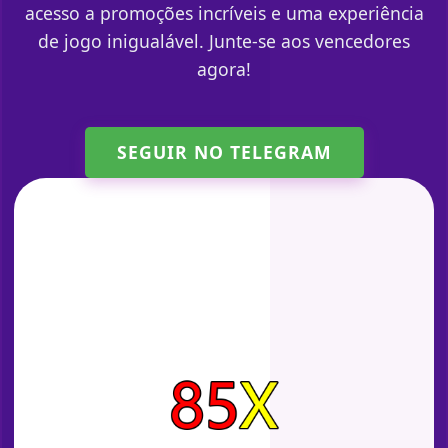
acesso a promoções incríveis e uma experiência
de jogo inigualável. Junte-se aos vencedores
agora!
SEGUIR NO TELEGRAM