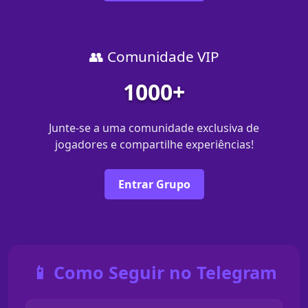
👥 Comunidade VIP
1000+
Junte-se a uma comunidade exclusiva de
jogadores e compartilhe experiências!
Entrar Grupo
📱 Como Seguir no Telegram