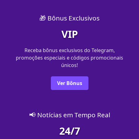
🎁 Bônus Exclusivos
VIP
Receba bônus exclusivos do Telegram,
promoções especiais e códigos promocionais
únicos!
Ver Bônus
📢 Notícias em Tempo Real
24/7