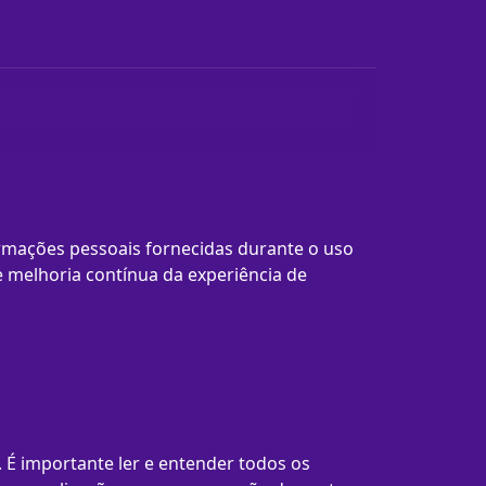
ormações pessoais fornecidas durante o uso
e melhoria contínua da experiência de
 É importante ler e entender todos os