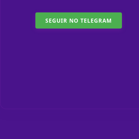
SEGUIR NO TELEGRAM