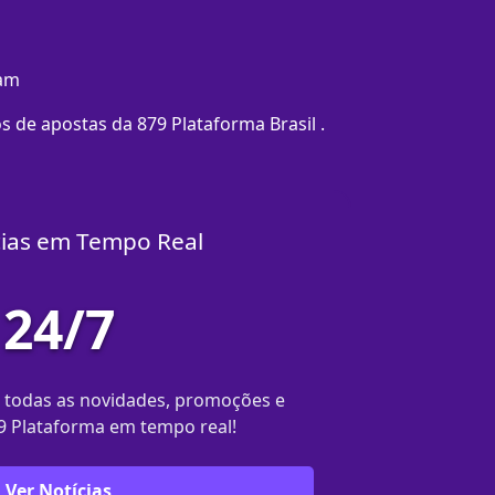
ram
os de apostas da 879 Plataforma Brasil .
cias em Tempo Real
24/7
e todas as novidades, promoções e
9 Plataforma em tempo real!
Ver Notícias