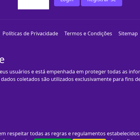
Políticas de Privacidade
Termos e Condições
Sitemap
de
 seus usuários e está empenhada em proteger todas as inf
dados coletados são utilizados exclusivamente para fins d
 respeitar todas as regras e regulamentos estabelecidos.