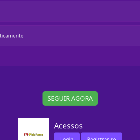
a
aticamente
SEGUIR AGORA
Acessos
Login
Registrar-se