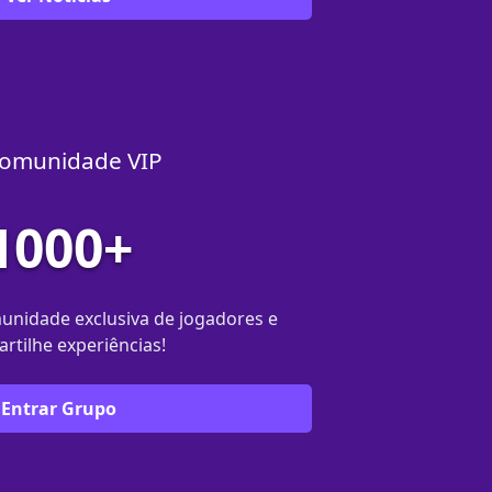
Comunidade VIP
1000+
unidade exclusiva de jogadores e
rtilhe experiências!
Entrar Grupo