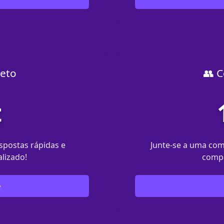
reto
👥 
t
espostas rápidas e
Junte-se a uma com
lizado!
compa
e