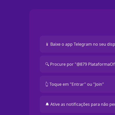
📱 Baixe o app Telegram no seu disp
🔍 Procure por "@879 PlataformaOfi
👆 Toque em "Entrar" ou "Join"
🔔 Ative as notificações para não p