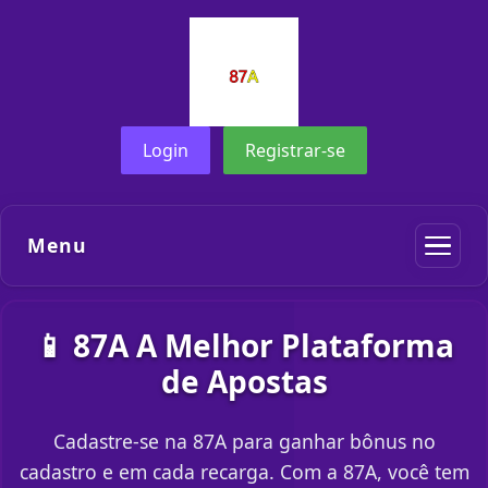
Login
Registrar-se
Menu
📱 87A A Melhor Plataforma
de Apostas
Cadastre-se na 87A para ganhar bônus no
cadastro e em cada recarga. Com a 87A, você tem