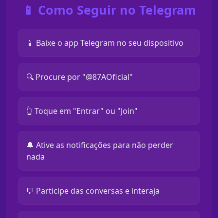
📱 Como Seguir no Telegram
📱 Baixe o app Telegram no seu dispositivo
🔍 Procure por "@87AOficial"
👆 Toque em "Entrar" ou "Join"
🔔 Ative as notificações para não perder
nada
💬 Participe das conversas e interaja