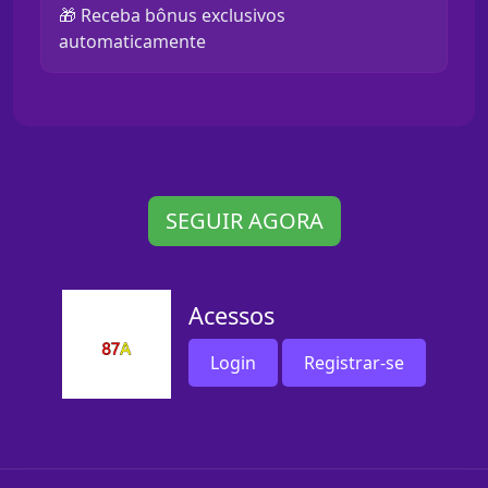
🎁 Receba bônus exclusivos
automaticamente
SEGUIR AGORA
Acessos
Login
Registrar-se