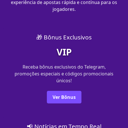
experiência de apostas rápida e contínua para os
jogadores.
🎁 Bônus Exclusivos
VIP
Receba bônus exclusivos do Telegram,
promoções especiais e códigos promocionais
únicos!
Ver Bônus
📢 Notícias em Tempo Real