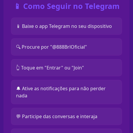
📱 Como Seguir no Telegram
📱 Baixe o app Telegram no seu dispositivo
🔍 Procure por "@888BrlOficial"
👆 Toque em "Entrar" ou "Join"
🔔 Ative as notificações para não perder
nada
💬 Participe das conversas e interaja