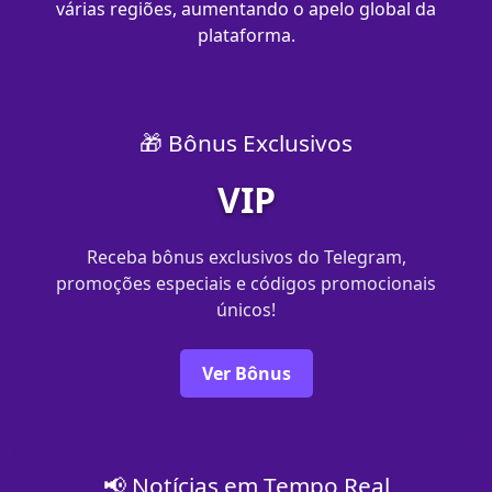
várias regiões, aumentando o apelo global da
plataforma.
🎁 Bônus Exclusivos
VIP
Receba bônus exclusivos do Telegram,
promoções especiais e códigos promocionais
únicos!
Ver Bônus
📢 Notícias em Tempo Real