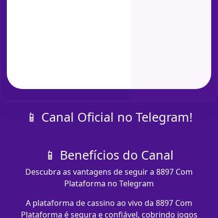
📱 Canal Oficial no Telegram!
📱 Benefícios do Canal
Descubra as vantagens de seguir a 8897 Com
Plataforma no Telegram
A plataforma de cassino ao vivo da 8897 Com
Plataforma é segura e confiável, cobrindo jogos