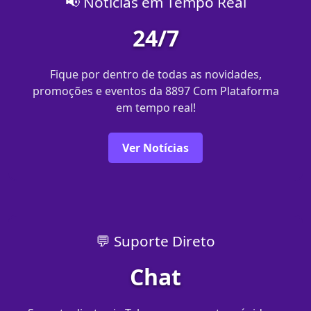
📢 Notícias em Tempo Real
24/7
Fique por dentro de todas as novidades,
promoções e eventos da 8897 Com Plataforma
em tempo real!
Ver Notícias
💬 Suporte Direto
Chat