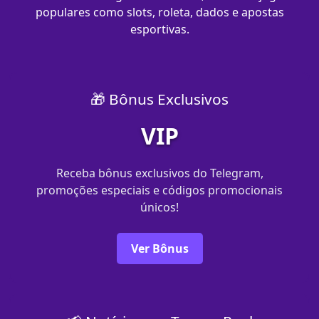
populares como slots, roleta, dados e apostas
esportivas.
🎁 Bônus Exclusivos
VIP
Receba bônus exclusivos do Telegram,
promoções especiais e códigos promocionais
únicos!
Ver Bônus