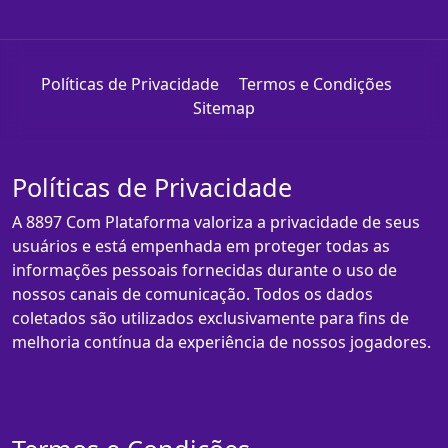
Políticas de Privacidade
Termos e Condições
Sitemap
Políticas de Privacidade
A 8897 Com Plataforma valoriza a privacidade de seus
usuários e está empenhada em proteger todas as
informações pessoais fornecidas durante o uso de
nossos canais de comunicação. Todos os dados
coletados são utilizados exclusivamente para fins de
melhoria contínua da experiência de nossos jogadores.