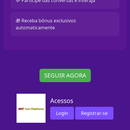
💬 Participe das conversas e interaja
🎁 Receba bônus exclusivos
automaticamente
SEGUIR AGORA
Acessos
Login
Registrar-se