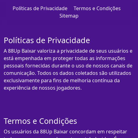
Políticas de Privacidade
Termos e Condições
Sitemap
Políticas de Privacidade
A 88Up Baixar valoriza a privacidade de seus usuários e
está empenhada em proteger todas as informações
pessoais fornecidas durante o uso de nossos canais de
comunicação. Todos os dados coletados são utilizados
exclusivamente para fins de melhoria contínua da
experiência de nossos jogadores.
Termos e Condições
Os usuários da 88Up Baixar concordam em respeitar