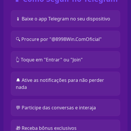
📱 Baixe o app Telegram no seu dispositivo
🔍 Procure por "@8998Win.ComOficial"
👆 Toque em "Entrar" ou "Join"
🔔 Ative as notificações para não perder
nada
💬 Participe das conversas e interaja
🎁 Receba bônus exclusivos