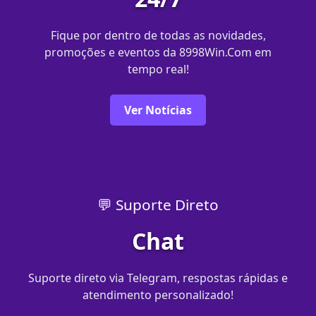
Fique por dentro de todas as novidades,
promoções e eventos da 8998Win.Com em
tempo real!
Ver Notícias
💬 Suporte Direto
Chat
Suporte direto via Telegram, respostas rápidas e
atendimento personalizado!