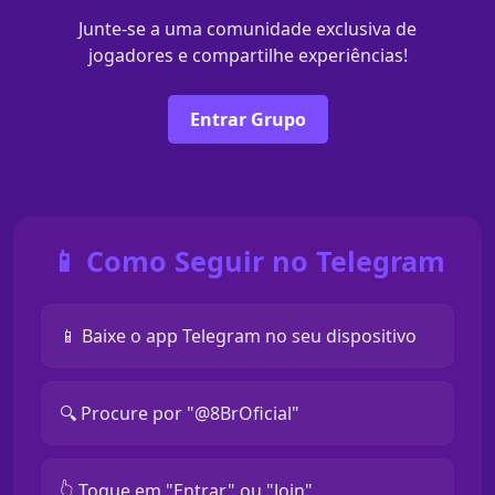
Junte-se a uma comunidade exclusiva de
jogadores e compartilhe experiências!
Entrar Grupo
📱 Como Seguir no Telegram
📱 Baixe o app Telegram no seu dispositivo
🔍 Procure por "@8BrOficial"
👆 Toque em "Entrar" ou "Join"