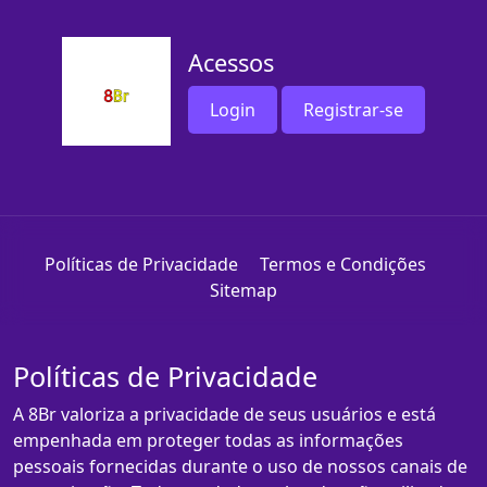
Acessos
Login
Registrar-se
Políticas de Privacidade
Termos e Condições
Sitemap
Políticas de Privacidade
A 8Br valoriza a privacidade de seus usuários e está
empenhada em proteger todas as informações
pessoais fornecidas durante o uso de nossos canais de