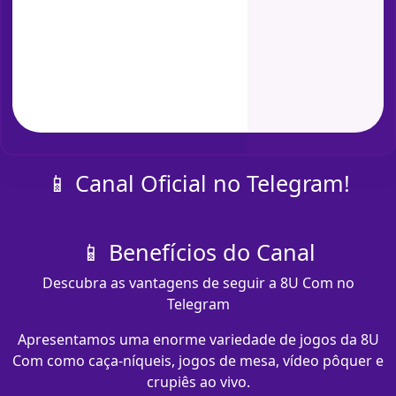
📱 Canal Oficial no Telegram!
📱 Benefícios do Canal
Descubra as vantagens de seguir a 8U Com no
Telegram
Apresentamos uma enorme variedade de jogos da 8U
Com como caça-níqueis, jogos de mesa, vídeo pôquer e
crupiês ao vivo.