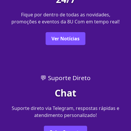
Fique por dentro de todas as novidades,
promoções e eventos da 8U Com em tempo real!
Ver Notícias
💬 Suporte Direto
Chat
Suporte direto via Telegram, respostas rápidas e
atendimento personalizado!