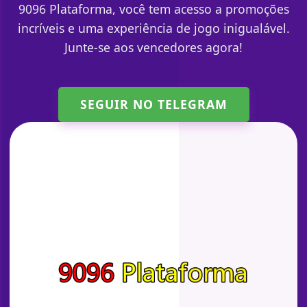
9096 Plataforma, você tem acesso a promoções
incríveis e uma experiência de jogo inigualável.
Junte-se aos vencedores agora!
SEGUIR NO TELEGRAM