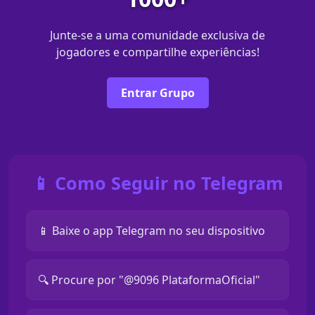
Junte-se a uma comunidade exclusiva de
jogadores e compartilhe experiências!
Entrar Grupo
📱 Como Seguir no Telegram
📱 Baixe o app Telegram no seu dispositivo
🔍 Procure por "@9096 PlataformaOficial"