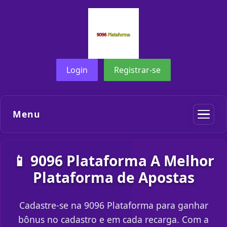
Login
Registrar-se
Menu
📱 9096 Plataforma A Melhor
Plataforma de Apostas
Cadastre-se na 9096 Plataforma para ganhar
bônus no cadastro e em cada recarga. Com a