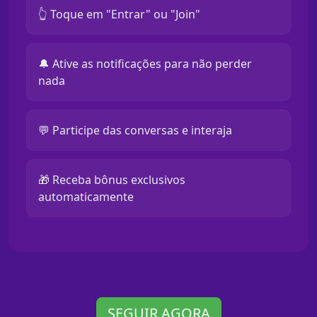
👆 Toque em "Entrar" ou "Join"
🔔 Ative as notificações para não perder
nada
💬 Participe das conversas e interaja
🎁 Receba bônus exclusivos
automaticamente
SEGUIR AGORA